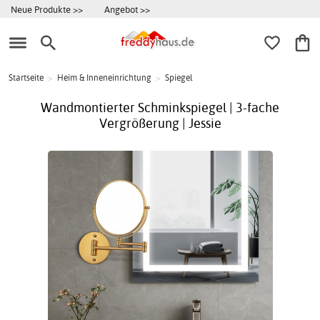
Neue Produkte >>
Angebot >>
Startseite
>
Heim & Inneneinrichtung
>
Spiegel
Wandmontierter Schminkspiegel | 3-fache
Vergrößerung | Jessie