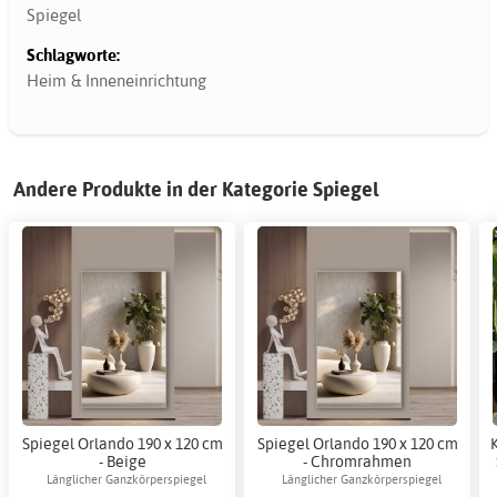
Spiegel
Schlagworte:
Heim & Inneneinrichtung
Andere Produkte in der Kategorie Spiegel
Spiegel Orlando 190 x 120 cm
Spiegel Orlando 190 x 120 cm
- Beige
- Chromrahmen
Länglicher Ganzkörperspiegel
Länglicher Ganzkörperspiegel