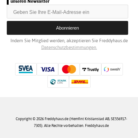
unseren Newsletter
Indem Sie Mitglied werden, akzeptieren Sie Freddyhaus.de
Datenschutzbestimmungen.
Copyright © 2026 Freddyhaus.de (Hemfint Kristianstad AB, SE556917-
7305). Alle Rechte vorbehalten. Freddyhaus.de