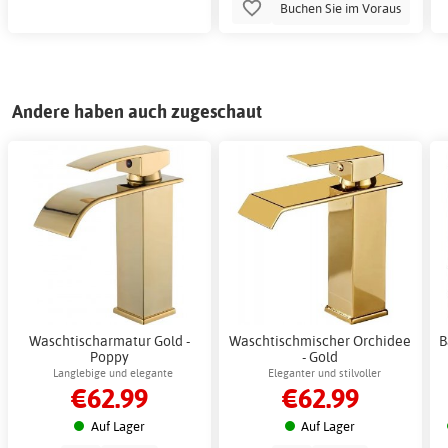
Buchen Sie im Voraus
Andere haben auch zugeschaut
Waschtischarmatur Gold -
Waschtischmischer Orchidee
B
Poppy
- Gold
Langlebige und elegante
Eleganter und stilvoller
€62.99
€62.99
Waschtischarmatur
Waschtischmischer, geeignet für die
moderne Badezimmereinrichtung
Auf Lager
Auf Lager