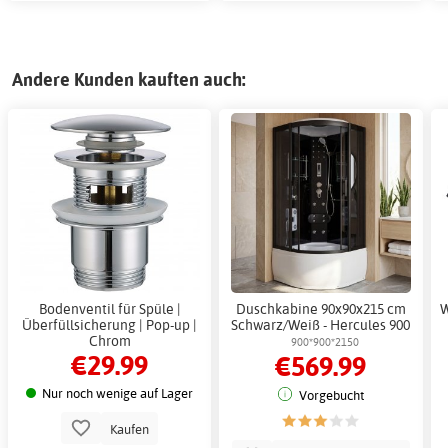
Andere Kunden kauften auch:
Bodenventil für Spüle |
Duschkabine 90x90x215 cm
W
Überfüllsicherung | Pop-up |
Schwarz/Weiß - Hercules 900
Chrom
900*900*2150
€29.99
€569.99
Nur noch wenige auf Lager
Vorgebucht
Kaufen