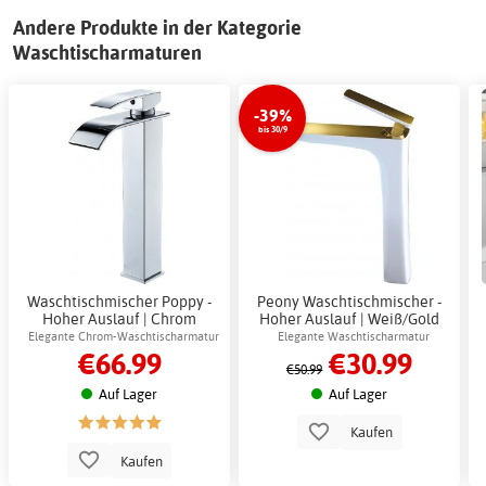
Andere Produkte in der Kategorie
Waschtischarmaturen
-39%
bis 30/9
Waschtischmischer Poppy -
Peony Waschtischmischer -
Hoher Auslauf | Chrom
Hoher Auslauf | Weiß/Gold
Elegante Chrom-Waschtischarmatur
Elegante Waschtischarmatur
€66.99
€30.99
€50.99
Auf Lager
Auf Lager
Kaufen
Kaufen