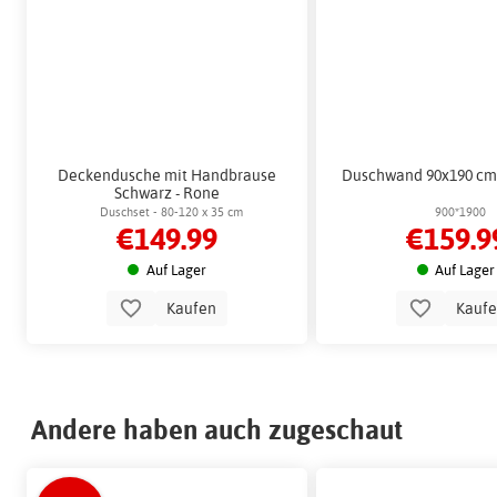
Deckendusche mit Handbrause
Duschwand 90x190 cm 
Schwarz - Rone
Duschset - 80-120 x 35 cm
900*1900
€149.99
€159.9
Auf Lager
Auf Lager
Kaufen
Kauf
Andere haben auch zugeschaut