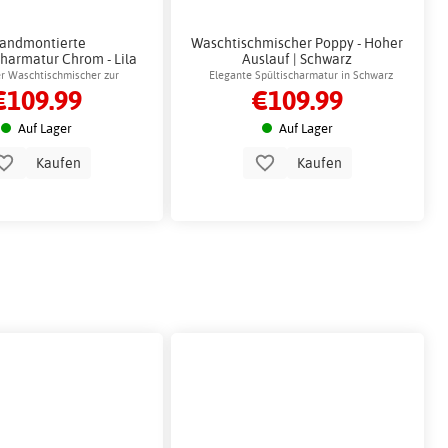
andmontierte
Waschtischmischer Poppy - Hoher
harmatur Chrom - Lila
Auslauf | Schwarz
ler Waschtischmischer zur
Elegante Spültischarmatur in Schwarz
€109.99
€109.99
Wandmontage
Auf Lager
Auf Lager
Kaufen
Kaufen