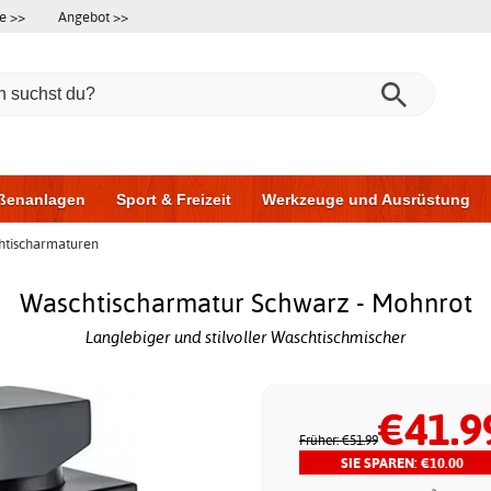
e >>
Angebot >>
ßenanlagen
Sport & Freizeit
Werkzeuge und Ausrüstung
htischarmaturen
ningsgeräte
Möbel für das Badezimmer
Garagentore
Au
Waschtischarmatur Schwarz - Mohnrot
Langlebiger und stilvoller Waschtischmischer
€41.9
Früher: €51.99
SIE SPAREN: €10.00