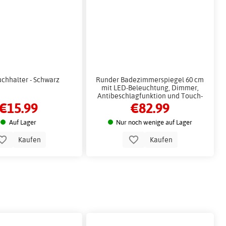
chhalter - Schwarz
Runder Badezimmerspiegel 60 cm
mit LED-Beleuchtung, Dimmer,
Antibeschlagfunktion und Touch-
€15.99
€82.99
Bedienung
Auf Lager
Nur noch wenige auf Lager
Kaufen
Kaufen