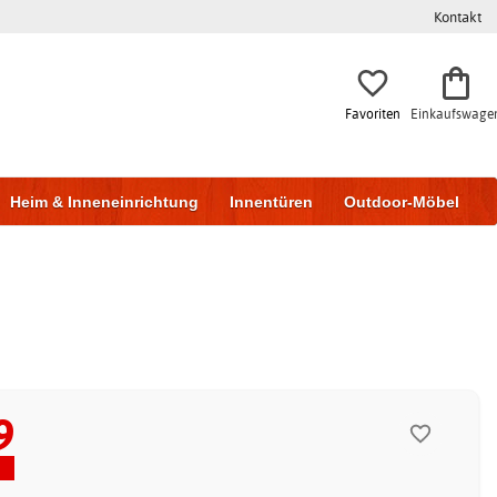
Kontakt
Favoriten
Einkaufswage
Heim & Inneneinrichtung
Innentüren
Outdoor-Möbel
to & Garage
Wohnen & Bauen
Lagerung
9