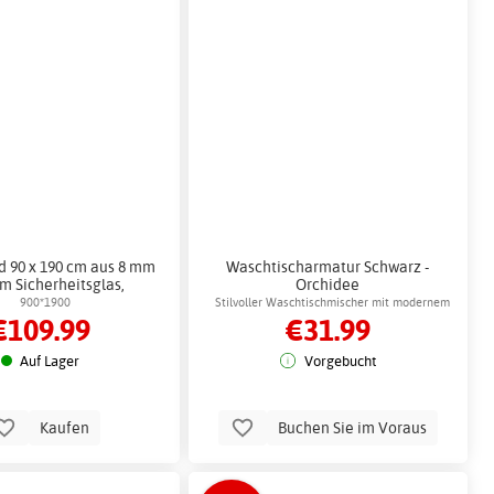
 90 x 190 cm aus 8 mm
Waschtischarmatur Schwarz -
m Sicherheitsglas,
Orchidee
are Duschwand mit
900*1900
Stilvoller Waschtischmischer mit modernem
€109.99
€31.99
profilen - Kristall
Design
Auf Lager
Vorgebucht
Kaufen
Buchen Sie im Voraus