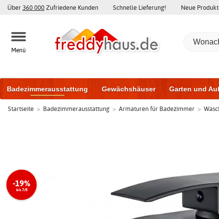
Über
360 000
Zufriedene Kunden
Schnelle Lieferung!
Neue Produkt
Menü
Badezimmerausstattung
Gewächshäuser
Garten und Au
Startseite
>
Badezimmerausstattung
>
Armaturen für Badezimmer
>
Wasc
Gartenhäuser und Schuppen
Haustüren
Fenster
Trai
Schiebetüren
-19%
bis 7/8