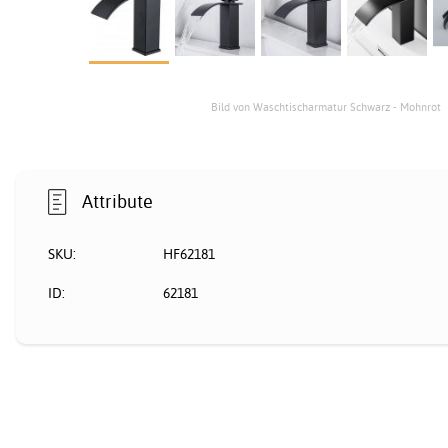
Bild von Waschtischarmatur Schwarz - Mohnrot
Attribute
SKU:
HF62181
ID:
62181