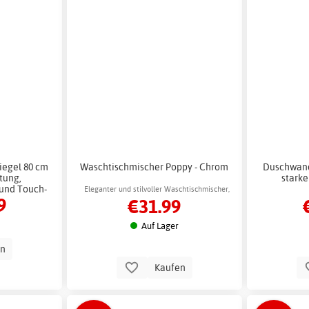
egel 80 cm
Waschtischmischer Poppy - Chrom
Duschwand
tung,
starke
 und Touch-
begehb
Eleganter und stilvoller Waschtischmischer,
9
€31.99
Chrom
geeignet für die moderne
Badezimmereinrichtung
Auf Lager
en
Kaufen