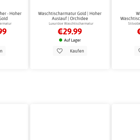
her - Hoher
Waschtischarmatur Gold | Hoher
W
Gold
Auslauf | Orchidee
Waschtisc
armatur
Luxuriöse Waschtischarmatur
Stilvol
99
€29.99
Auf Lager
en
Kaufen