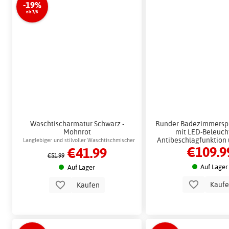
-19%
bis 7/8
Waschtischarmatur Schwarz -
Runder Badezimmerspi
Mohnrot
mit LED-Beleuch
Antibeschlagfunktion
Langlebiger und stilvoller Waschtischmischer
€109.9
€41.99
Steuerung
€51.99
Auf Lager
Auf Lager
Kauf
Kaufen