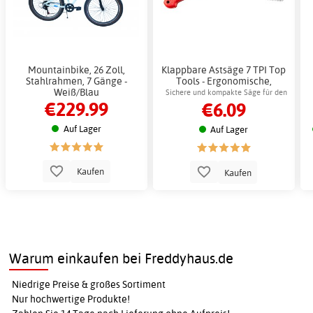
Mountainbike, 26 Zoll,
Klappbare Astsäge 7 TPI Top
Stahlrahmen, 7 Gänge -
Tools - Ergonomische,
Weiß/Blau
rutschfeste Klappoberfläche
Sichere und kompakte Säge für den
€229.99
€6.09
Garten
Auf Lager
Auf Lager
Kaufen
Kaufen
Warum einkaufen bei Freddyhaus.de
Niedrige Preise & großes Sortiment
Nur hochwertige Produkte!