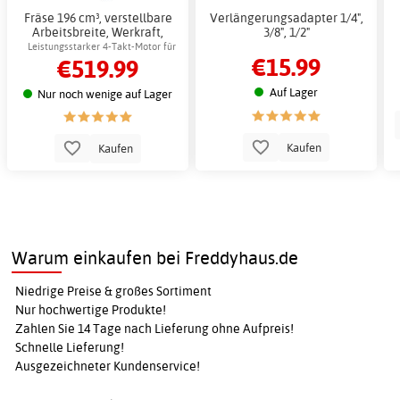
Fräse 196 cm³, verstellbare
Verlängerungsadapter 1/4",
Arbeitsbreite, Werkraft,
3/8", 1/2"
benzinbetrieben
Leistungsstarker 4-Takt-Motor für
€15.99
€519.99
effiziente Bodenbearbeitung
Auf Lager
Nur noch wenige auf Lager
Kaufen
Kaufen
Warum einkaufen bei Freddyhaus.de
Niedrige Preise & großes Sortiment
Nur hochwertige Produkte!
Zahlen Sie 14 Tage nach Lieferung ohne Aufpreis!
Schnelle Lieferung!
Ausgezeichneter Kundenservice!