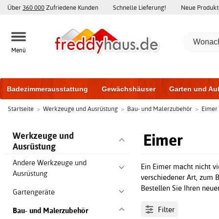
Über
360 000
Zufriedene Kunden
Schnelle Lieferung!
Neue Produkt
Menü
Badezimmerausstattung
Gewächshäuser
Garten und Au
Startseite
>
Werkzeuge und Ausrüstung
>
Bau- und Malerzubehör
>
Eimer
Gartenhäuser und Schuppen
Haustüren
Fenster
Trai
Schiebetüren
Eimer
Werkzeuge und
Ausrüstung
Andere Werkzeuge und
Ein Eimer macht nicht vi
Ausrüstung
verschiedener Art, zum B
Bestellen Sie Ihren neue
Gartengeräte
Filter
Bau- und Malerzubehör