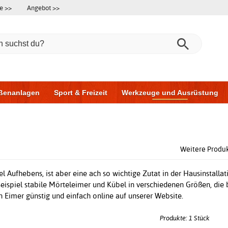
e >>
Angebot >>
ßenanlagen
Sport & Freizeit
Werkzeuge und Ausrüstung
ningsgeräte
Möbel für das Badezimmer
Garagentore
Au
Weitere Produ
el Aufhebens, ist aber eine ach so wichtige Zutat in der Hausinstalla
eispiel stabile Mörteleimer und Kübel in verschiedenen Größen, die b
n Eimer günstig und einfach online auf unserer Website.
Produkte: 1 Stück