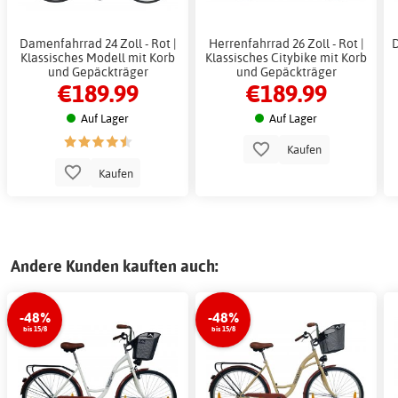
Damenfahrrad 24 Zoll - Rot |
Herrenfahrrad 26 Zoll - Rot |
D
Klassisches Modell mit Korb
Klassisches Citybike mit Korb
und Gepäckträger
und Gepäckträger
€189.99
€189.99
Auf Lager
Auf Lager
Kaufen
Kaufen
Andere Kunden kauften auch:
-48%
-48%
bis 15/8
bis 15/8