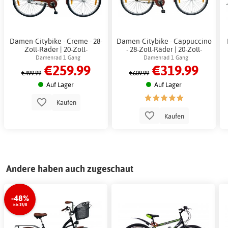
Damen-Citybike - Creme - 28-
Damen-Citybike - Cappuccino
Zoll-Räder | 20-Zoll-
- 28-Zoll-Räder | 20-Zoll-
Stahlrahmen + Schlosskette
Stahlrahmen + Schlosskette
Damenrad 1 Gang
Damenrad 1 Gang
€259.99
€319.99
€499.99
€609.99
Auf Lager
Auf Lager
Kaufen
Kaufen
Andere haben auch zugeschaut
-48%
bis 15/8