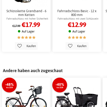
Schlosskette Grandsand - 6
Fahrradschloss Basic - 12 x
mm Ketten
800 mm
Fahrradschloss mit hoher Sicherheit
Fahrradschloss mit zwei Schlüsseln
€17.99
€12.99
€17.99
Auf Lager
Auf Lager
Kaufen
Kaufen
Andere haben auch zugeschaut
-48%
-40%
bis 15/8
bis 15/8