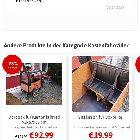
(05/19/2024)
05/19/2024
Andere Produkte in der Kategorie Kastenfahrräder
-28%
bis 30/9
Verdeck für Kastenfahrrad
Sitzkissen für Boxbikes
92x67x65 cm
Regenschutz für Fahrradbox
Sitzkissen für Komfort und Sicherheit
€92.99
€19.99
€129.99