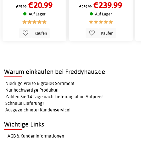
€20.99
€239.99
Erwachsene, maximales Gewicht 150
€25.99
€259.99
kg
Auf Lager
Auf Lager
Kaufen
Kaufen
Warum einkaufen bei Freddyhaus.de
Niedrige Preise & großes Sortiment
Nur hochwertige Produkte!
Zahlen Sie 14 Tage nach Lieferung ohne Aufpreis!
Schnelle Lieferung!
Ausgezeichneter Kundenservice!
Wichtige Links
AGB & Kundeninformationen