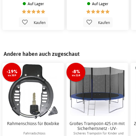
Auf Lager
Auf Lager
Kaufen
Kaufen
Andere haben auch zugeschaut
-19%
-8%
bis 30/9
bis 21/8
Rahmenschloss für Boxbike
Großes Trampolin 425 cm mit
Z
Sicherheitsnetz - UV-
beständig
Fahrradschloss
Sicheres Trampolin für Kinder und