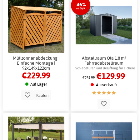
-46%
bis 30/9
Mülltonnenabdeckung |
Abstellraum Ola 1,8 m²
Einfache Montage |
Fahrradabstellraum
92x149x122cm
Außenlager für Blech
Schiebetüren und Belüftung für sichere
€229.99
€129.99
Aufbewahrung
€239.99
Auf Lager
Ausverkauft
Kaufen