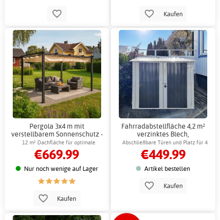
Kaufen
Pergola 3x4 m mit
Fahrradabstellfläche 4,2 m²
verstellbarem Sonnenschutz -
verzinktes Blech,
Dunkelgraues Aluminium
Außenabstellfläche
12 m² Dachfläche für optimale
Abschließbare Türen und Platz für 4
€669.99
€449.99
Beschattung und Schutz
Fahrräder
Nur noch wenige auf Lager
Artikel bestellen
Kaufen
Kaufen