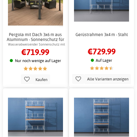
Pergola mit Dach 3x6 m aus
Gerüstrahmen 3x4 m - Stahl
Aluminium - Sonnenschutz für
die Terrasse
Wasserabweisender Sonnenschutz mit
€729.99
€719.99
einfacher Bedienung
Auf Lager
Nur noch wenige auf Lager
Alle Varianten anzeigen
Kaufen