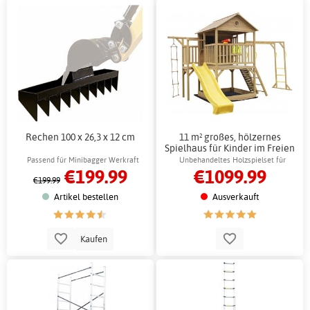
Rechen 100 x 26,3 x 12 cm
11 m² großes, hölzernes
Spielhaus für Kinder im Freien
mit Rutsche
Passend für Minibagger Werkraft
Unbehandeltes Holzspielset für
€199.99
€1099.99
kreatives Spielen
€199.99
Artikel bestellen
Ausverkauft
Kaufen