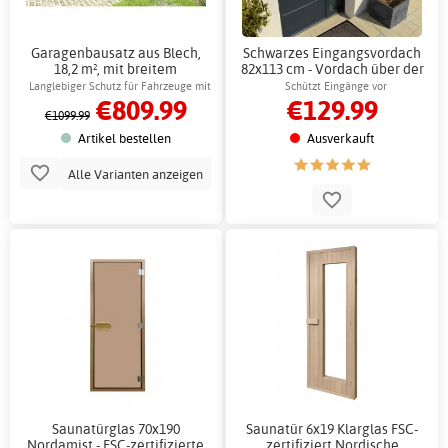
Garagenbausatz aus Blech,
Schwarzes Eingangsvordach
18,2 m², mit breitem
82x113 cm - Vordach über der
Garagentor und Seitentür
Tür aus Polycarbonat
Langlebiger Schutz für Fahrzeuge mit
Schützt Eingänge vor
€809.99
€129.99
Stahlblechen
Witterungseinflüssen, 5 Jahre Garantie
€1099.99
Artikel bestellen
Ausverkauft
Alle Varianten anzeigen
Saunatürglas 70x190
Saunatür 6x19 Klarglas FSC-
Nordamist - FSC-zertifizierte
zertifiziert Nordische