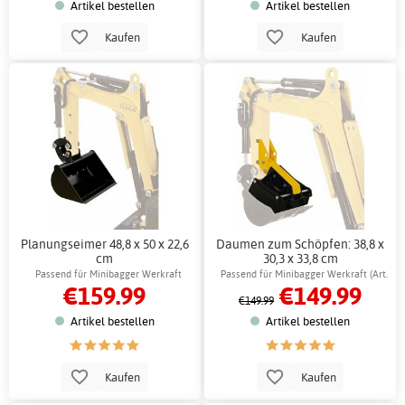
Artikel bestellen
Artikel bestellen
Kaufen
Kaufen
Planungseimer 48,8 x 50 x 22,6
Daumen zum Schöpfen: 38,8 x
cm
30,3 x 33,8 cm
Passend für Minibagger Werkraft
Passend für Minibagger Werkraft (Art.
€159.99
€149.99
61539)
€149.99
Artikel bestellen
Artikel bestellen
Kaufen
Kaufen