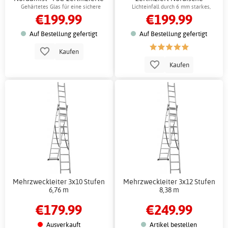
Hemlocktanne
Hemlocktanne
Gehärtetes Glas für eine sichere
Lichteinfall durch 6 mm starkes,
€199.99
€199.99
Saunaumgebung
gehärtetes Klarglas
Auf Bestellung gefertigt
Auf Bestellung gefertigt
Kaufen
Kaufen
Mehrzweckleiter 3x10 Stufen
Mehrzweckleiter 3x12 Stufen
6,76 m
8,38 m
€179.99
€249.99
Ausverkauft
Artikel bestellen