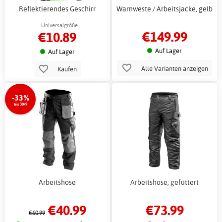
Reflektierendes Geschirr
Warnweste / Arbeitsjacke, gelb
Universalgröße
€149.99
€10.89
Auf Lager
Auf Lager
Alle Varianten anzeigen
Kaufen
-33%
bis 30/9
Arbeitshose
Arbeitshose, gefüttert
€40.99
€73.99
€60.99