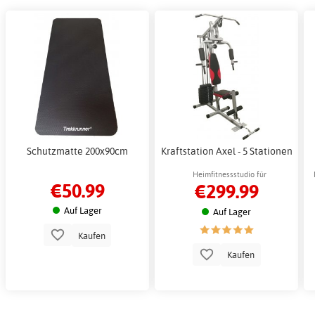
Schutzmatte 200x90cm
Kraftstation Axel - 5 Stationen
Heimfitnessstudio für
€50.99
€299.99
Ganzkörpertraining - 45 kg
Widerstandsgewichte
Auf Lager
Auf Lager
Kaufen
Kaufen