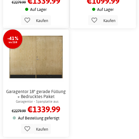
€1339.99
€1099.99
€2279.99
Auf Lager
Auf Lager
Kaufen
Kaufen
-41%
bis 15/8
Garagentor 18° gerade Füllung
+ Bedrucktes Paket
Garagentor - Spanplatte aus
€1339.99
Kiefernholz
€2279.99
Auf Bestellung gefertigt
Kaufen