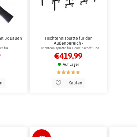
it 3x Bällen
Tischtennisplatte für den
Außenbereich -
Zusammenklappbar mit Rädern
er für
Tischtennisplatte für Gemeinschaft und
9
€419.99
ennis
Bewegung
Auf Lager
en
Kaufen