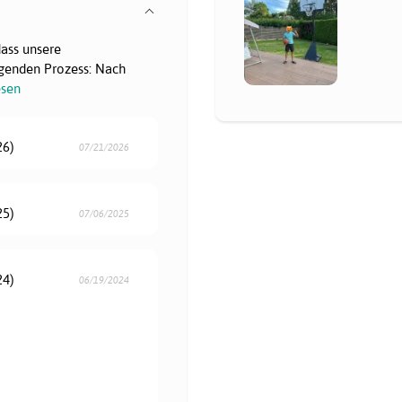
dass unsere
genden Prozess: Nach
esen
26)
07/21/2026
25)
07/06/2025
24)
06/19/2024