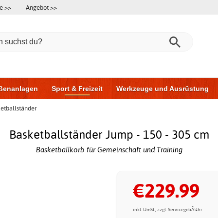
e >>
Angebot >>
ßenanlagen
Sport & Freizeit
Werkzeuge und Ausrüstung
etballständer
ningsgeräte
Möbel für das Badezimmer
Garagentore
Au
Basketballständer Jump - 150 - 305 cm
Basketballkorb für Gemeinschaft und Training
€229.99
inkl. UmSt., zzgl. ServicegebÃ¼hr