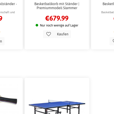
lständer -
Basketballkorb mit Ständer |
Basketb
Premiummodell Slammer
inschaft und
Basketbal
€679.99
9
Nur noch wenige auf Lager
Kaufen
en