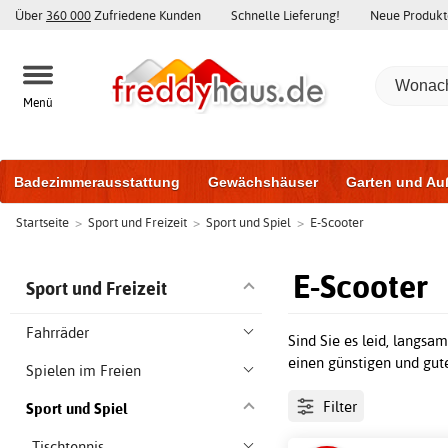
Über
360 000
Zufriedene Kunden
Schnelle Lieferung!
Neue Produkt
Menü
Badezimmerausstattung
Gewächshäuser
Garten und Au
Startseite
>
Sport und Freizeit
>
Sport und Spiel
>
E-Scooter
Gartenhäuser und Schuppen
Haustüren
Fenster
Trai
Schiebetüren
E-Scooter
Sport und Freizeit
Fahrräder
Sind Sie es leid, langsa
einen günstigen und gute
Spielen im Freien
Filter
Sport und Spiel
Tischtennis