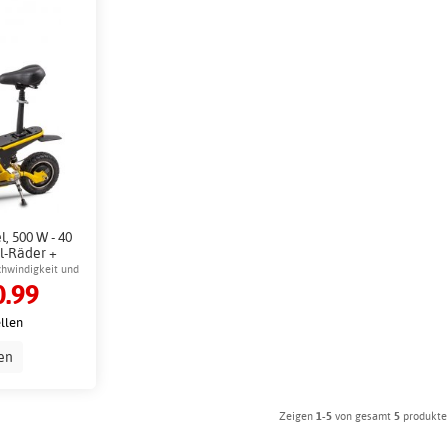
l, 500 W - 40
ll-Räder +
te
chwindigkeit und
.99
ellen
en
Zeigen
1-5
von gesamt
5
produkte