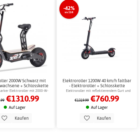
-42%
bis 15/8
oller 2000W Schwarz mit
Elektroroller 1200W 40 km/h faltbar
Erwachsene + Schlosskette
- Elektroroller + Schlosskette
tarker Elektroroller mit 2000-W-
Elektroroller mit reflektierendem Gurt und
€1310.99
€760.99
otor und Stoßdämpfern
Scheibenbremse
.99
€1319.99
Auf Lager
Auf Lager
Kaufen
Kaufen