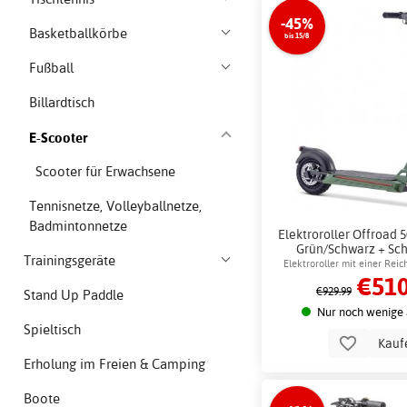
-45%
Basketballkörbe
bis 15/8
Fußball
Billardtisch
E-Scooter
Scooter für Erwachsene
Tennisnetze, Volleyballnetze,
Badmintonnetze
Elektroroller Offroad
Grün/Schwarz + Sch
Trainingsgeräte
Elektroroller mit einer Rei
€510
km
€929.99
Stand Up Paddle
Nur noch wenige 
Spieltisch
Kauf
Erholung im Freien & Camping
Boote