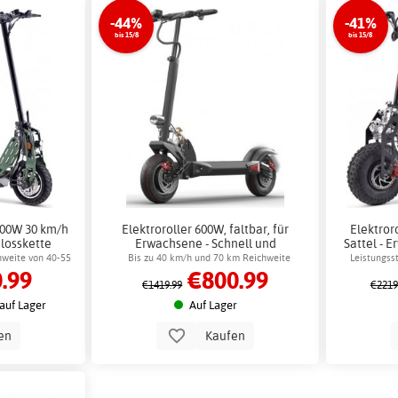
-44%
-41%
bis 15/8
bis 15/8
 500W 30 km/h
Elektroroller 600W, faltbar, für
Elektror
losskette
Erwachsene - Schnell und
Sattel - 
leistungsstark + Schlosskette
chweite von 40-55
Bis zu 40 km/h und 70 km Reichweite
Leistungss
.99
€800.99
M
€1419.99
€2219
auf Lager
Auf Lager
en
Kaufen