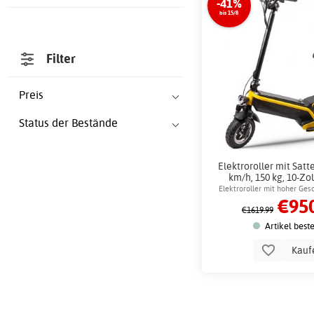
-41%
bis 15/8
Filter
Preis
Status der Bestände
Elektroroller mit Satte
km/h, 150 kg, 10-Zo
Schlossket
Elektroroller mit hoher Ges
€950
Reichweite
€1619.99
Artikel best
Kauf