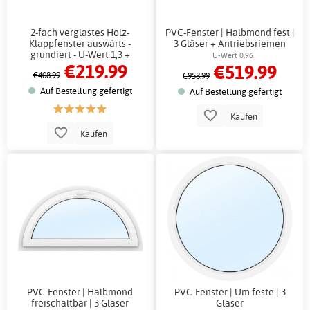
2-fach verglastes Holz-
PVC-Fenster | Halbmond fest |
Klappfenster auswärts -
3 Gläser + Antriebsriemen
grundiert - U-Wert 1,3 +
U-Wert 0,96
€219.99
€519.99
Antriebsriemen
€408.99
€958.99
Auf Bestellung gefertigt
Auf Bestellung gefertigt
Kaufen
Kaufen
PVC-Fenster | Halbmond
PVC-Fenster | Um feste | 3
freischaltbar | 3 Gläser
Gläser