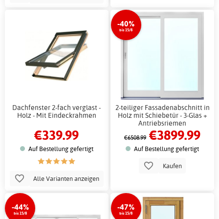
-40%
bis 15/8
Dachfenster 2-fach verglast -
2-teiliger Fassadenabschnitt in
Holz - Mit Eindeckrahmen
Holz mit Schiebetür - 3-Glas +
Antriebsriemen
€339.99
€3899.99
€6508.99
Auf Bestellung gefertigt
Auf Bestellung gefertigt
Kaufen
Alle Varianten anzeigen
-44%
-47%
bis 15/8
bis 15/8