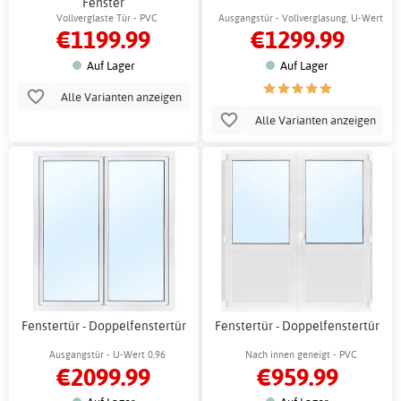
Fenster
Vollverglaste Tür - PVC
Ausgangstür - Vollverglasung, U-Wert
€1199.99
€1299.99
0,9
Auf Lager
Auf Lager
Alle Varianten anzeigen
Alle Varianten anzeigen
Fenstertür - Doppelfenstertür
Fenstertür - Doppelfenstertür
Ausgangstür - U-Wert 0,96
Nach innen geneigt - PVC
€2099.99
€959.99