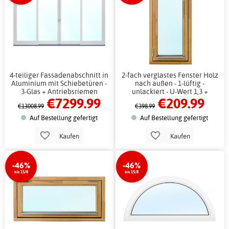
4-teiliger Fassadenabschnitt in
2-fach verglastes Fenster Holz
Aluminium mit Schiebetüren -
nach außen - 1-lüftig -
3-Glas + Antriebsriemen
unlackiert - U-Wert 1,3 +
€7299.99
€209.99
Antriebsriemen
€13008.99
€398.99
Auf Bestellung gefertigt
Auf Bestellung gefertigt
Kaufen
Kaufen
-46%
-46%
bis 15/8
bis 15/8