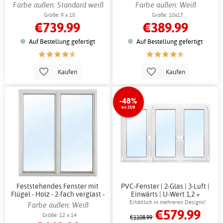
- Auslauf
Farbe außen: Standard weiß
Farbe außen: Weiß
Größe: 9 x 10
Größe: 10x17
€739.99
€389.99
Auf Bestellung gefertigt
Auf Bestellung gefertigt
Kaufen
Kaufen
-48%
bis 15/8
Feststehendes Fenster mit
PVC-Fenster | 2-Glas | 3-Luft |
Flügel - Holz - 2-fach verglast -
Einwärts | U-Wert 1,2 +
Auslauf
Antriebsriemen
Erhältlich in mehreren Designs!
Farbe außen: Weiß
€579.99
Größe: 12 x 14
€1108.99