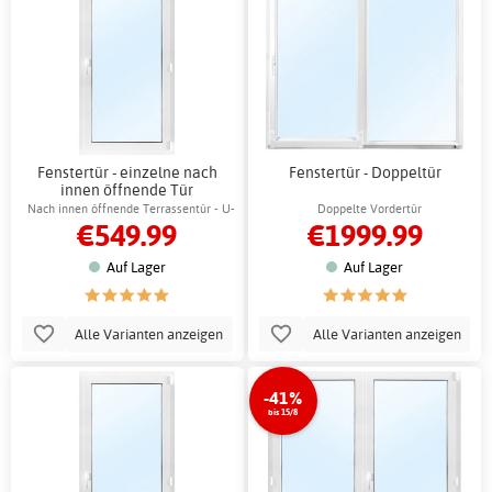
Fenstertür - einzelne nach
Fenstertür - Doppeltür
innen öffnende Tür
Nach innen öffnende Terrassentür - U-
Doppelte Vordertür
€549.99
€1999.99
Wert 0,96
Auf Lager
Auf Lager
Alle Varianten anzeigen
Alle Varianten anzeigen
-41%
bis 15/8