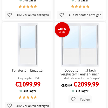
Auf Lager
Auf Lager
Alle Varianten anzeigen
Alle Varianten anzeigen
-40%
bis 15/8
Fenstertür - Einzeltür
Doppeltür mit 3-fach
verglastem Fenster - nach
außen öffnend - PVC - U-Wert
Ausgangstür - PVC
Erhältlich in mehreren Designs!
€1099.99
€2099.99
0,96 + Antriebsriemen
€3508.99
Auf Lager
Auf Lager
Kaufen
Alle Varianten anzeigen