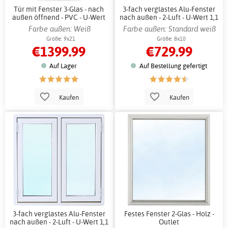
Tür mit Fenster 3-Glas - nach
3-fach verglastes Alu-Fenster
außen öffnend - PVC - U-Wert
nach außen - 2-Luft - U-Wert 1,1
0,96 - Auslauf
- Auslauf
Farbe außen: Weiß
Farbe außen: Standard weiß
Größe: 9x21
Größe: 8x10
€1399.99
€729.99
Auf Lager
Auf Bestellung gefertigt
Kaufen
Kaufen
3-fach verglastes Alu-Fenster
Festes Fenster 2-Glas - Holz -
nach außen - 2-Luft - U-Wert 1,1
Outlet