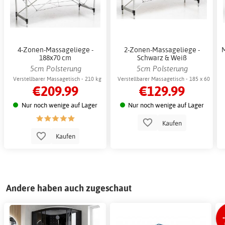
4-Zonen-Massageliege -
2-Zonen-Massageliege -
188x70 cm
Schwarz & Weiß
5cm Polsterung
5cm Polsterung
Verstellbarer Massagetisch - 210 kg
Verstellbarer Massagetisch - 185 x 60
€209.99
€129.99
cm
Nur noch wenige auf Lager
Nur noch wenige auf Lager
Kaufen
Kaufen
Andere haben auch zugeschaut