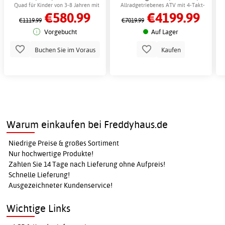
ATV, 25 km/h,
schwarz + Schlosskette
Quad für Kinder von 3-8 Jahren mit
Allradgetriebenes ATV mit 4-Takt-
€580.99
€4199.99
Scheibenbremse +
leistungsstarkem Motor
Motor
€1119.99
€7019.99
Schlosskette
Vorgebucht
Auf Lager
Buchen Sie im Voraus
Kaufen
Warum einkaufen bei Freddyhaus.de
Niedrige Preise & großes Sortiment
Nur hochwertige Produkte!
Zahlen Sie 14 Tage nach Lieferung ohne Aufpreis!
Schnelle Lieferung!
Ausgezeichneter Kundenservice!
Wichtige Links