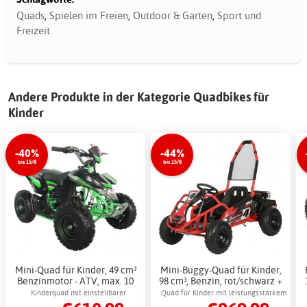
Quads
,
Spielen im Freien
,
Outdoor & Garten
,
Sport und
Freizeit
Andere Produkte in der Kategorie Quadbikes für
Kinder
-40%
-44%
bis 15/8
bis 15/8
Mini-Quad für Kinder, 49 cm³
Mini-Buggy-Quad für Kinder,
Benzinmotor - ATV, max. 10
98 cm³, Benzin, rot/schwarz +
Jahre, 40 km/h + Schlosskette
Schlosskette
Kinderquad mit einstellbarer
Quad für Kinder mit leistungsstarkem
Höchstgeschwindigkeit
98-cm³-Motor