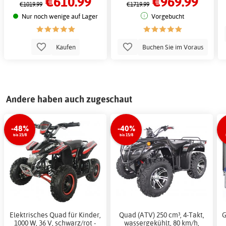
€610.99
€969.99
€1019.99
€1719.99
Nur noch wenige auf Lager
Vorgebucht
Kaufen
Buchen Sie im Voraus
Andere haben auch zugeschaut
-48%
-40%
bis 15/8
bis 15/8
Elektrisches Quad für Kinder,
Quad (ATV) 250 cm³, 4-Takt,
G
1000 W, 36 V, schwarz/rot -
wassergekühlt, 80 km/h,