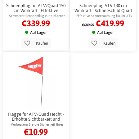
Schneepflug für ATV/Quad 150
Schneepflug ATV 130 cm
cm Werkraft - Effektive
Werkraft - Schneeschild Quad
Schneeräumung
Bike Pflug
Schwarzer Schneepflug zur einfachen
Effektive Schneeräumung für Ihr ATV
€339.99
€419.99
Schneeräumung mit einem Quad
€689.99
Auf Lager
Auf Lager
Kaufen
Kaufen
Flagge für ATV/Quad Hecht -
Erhöhte Sichtbarkeit und
Sicherheit
Verbessern Sie die Sicherheit Ihres
€10.99
Quads ganz einfach