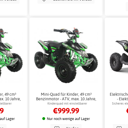
r, 49 cm³
Mini-Quad für Kinder, 49 cm³
Elektrisc
x. 10 Jahre,
Benzinmotor - ATV, max. 10 Jahre,
- Elek
40 km/h + Reflektierendes Geschirr
tellbarer
Kinderquad mit einstellbarer
Sicheres el
99
€999.99
igkeit
Höchstgeschwindigkeit
auf Lager
Nur noch wenige auf Lager