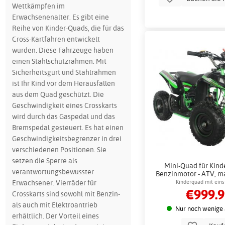
Wettkämpfen im
Erwachsenenalter. Es gibt eine
Reihe von Kinder-Quads, die für das
Cross-Kartfahren entwickelt
wurden. Diese Fahrzeuge haben
einen Stahlschutzrahmen. Mit
Sicherheitsgurt und Stahlrahmen
ist Ihr Kind vor dem Herausfallen
aus dem Quad geschützt. Die
Geschwindigkeit eines Crosskarts
wird durch das Gaspedal und das
Bremspedal gesteuert. Es hat einen
Geschwindigkeitsbegrenzer in drei
verschiedenen Positionen. Sie
setzen die Sperre als
Mini-Quad für Kinde
verantwortungsbewusster
Benzinmotor - ATV, ma
40 km/h
Erwachsener. Vierräder für
Kinderquad mit eins
€999.
Höchstgeschwind
Crosskarts sind sowohl mit Benzin-
als auch mit Elektroantrieb
Nur noch wenige 
erhältlich. Der Vorteil eines