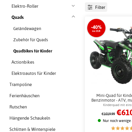
Elektro-Roller
Filter
Quads
-40%
Geländewagen
bis 15/8
Zubehör für Quads
Quadbikes für Kinder
Actionbikes
Elektroautos für Kinder
Trampoline
Mini-Quad für Kinde
Ferienhäuschen
Benzinmotor - ATV, ma
40 km/h + Schlo
Kinderquad mit eins
Rutschen
€610
Höchstgeschwind
€1019.99
Hängende Schaukeln
Nur noch wenige 
Schlitten & Winterspiele