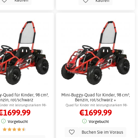
Kaufen
-Quad für Kinder, 98 cm³,
Mini-Buggy-Quad für Kinder, 98 cm³,
nzin, rot/schwarz
Benzin, rot/schwarz +
Reflektierendes Geschirr
Kinder mit leistungsstarkem 98-
Quad für Kinder mit leistungsstarkem 98-
€1699.99
€1699.99
cm³-Motor
cm³-Motor
Vorgebucht
Vorgebucht
Buchen Sie im Voraus