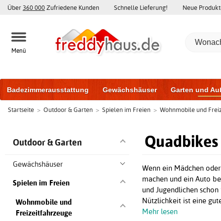
Über
360 000
Zufriedene Kunden
Schnelle Lieferung!
Neue Produkt
Menü
Badezimmerausstattung
Gewächshäuser
Garten und Au
Startseite
>
Outdoor & Garten
>
Spielen im Freien
>
Wohnmobile und Freiz
Gartenhäuser und Schuppen
Haustüren
Fenster
Trai
Schiebetüren
Quadbikes 
Outdoor & Garten
Gewächshäuser
Wenn ein Mädchen oder J
machen und ein Auto bek
Spielen im Freien
und Jugendlichen schon 
Nützlichkeit ist eine gu
Wohnmobile und
Mehr lesen
Freizeitfahrzeuge