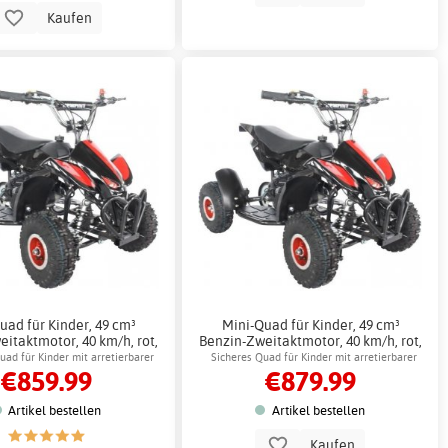
Kaufen
uad für Kinder, 49 cm³
Mini-Quad für Kinder, 49 cm³
itaktmotor, 40 km/h, rot,
Benzin-Zweitaktmotor, 40 km/h, rot,
ATV
ATV + Schlosskette
uad für Kinder mit arretierbarer
Sicheres Quad für Kinder mit arretierbarer
€859.99
€879.99
Geschwindigkeit
Geschwindigkeit
Artikel bestellen
Artikel bestellen
Kaufen