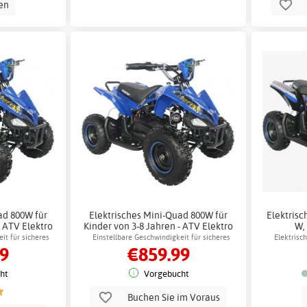
en
ad 800W für
Elektrisches Mini-Quad 800W für
Elektrisc
- ATV Elektro
Kinder von 3-8 Jahren - ATV Elektro
W,
36V Akku + Reflektierendes
it für sicheres
Einstellbare Geschwindigkeit für sicheres
Elektrisc
99
€859.99
Geschirr
Fahren
ht
Vorgebucht
Buchen Sie im Voraus