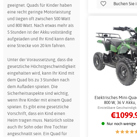
Buchen Sie 
geeignet. Quads für Kinder haben
eine recht geringe Motorleistung
und liegen oft zwischen 500 Watt
und 800 Watt. Nach etwas mehr als
5 Stunden ist der Akku vollständig
aufgeladen und Ihr Kind kann dann
eine Strecke von 20 km fahren.
Unter der Voraussetzung, dass die
gesetzliche Höchstgeschwindigkeit
eingehalten wird, kann Ihr Kind mit
dem Quad bis zu 3 Stunden nach
dem Aufladen spielen. Die
Sicherheitsaspekte sind wichtig,
Elektrisches Mini-Quad
wenn Ihre Kinder mit einem Quad
800 W, 36 V Akku,
spielen. Es gibt eine gesetzliche
Tarnmuste
Einstellbare Geschwindigke
€1099.
Vorschrift, dass ein Kind einen
Fahren
Helm tragen muss. Natürlich sollte
Nur noch wenige 
auch Ihr Sohn oder Ihre Tochter
angeschnallt sein. Ein Quad für