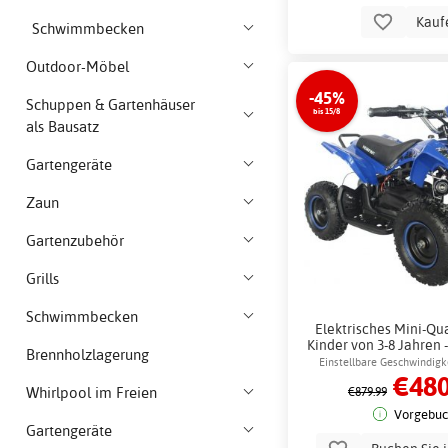
Kauf
Schwimmbecken
Outdoor-Möbel
-45%
Schuppen & Gartenhäuser
bis 15/8
als Bausatz
Gartengeräte
Zaun
Gartenzubehör
Grills
Schwimmbecken
Elektrisches Mini-Qu
Kinder von 3-8 Jahren 
Brennholzlagerung
36V Akku + Schlo
Einstellbare Geschwindigke
€480
Fahren
Whirlpool im Freien
€879.99
Vorgebuc
Gartengeräte