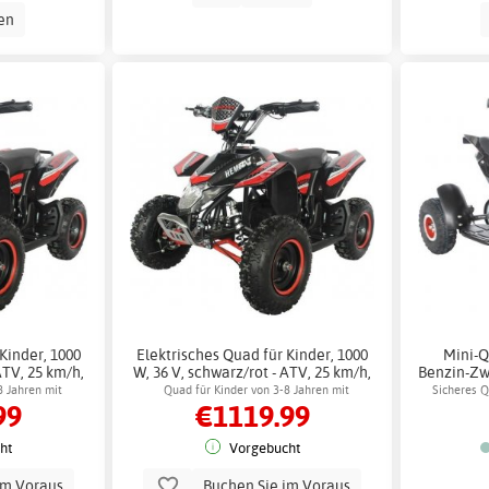
en
Kinder, 1000
Elektrisches Quad für Kinder, 1000
Mini-Q
ATV, 25 km/h,
W, 36 V, schwarz/rot - ATV, 25 km/h,
Benzin-Zwe
mse
Scheibenbremse + Schlosskette
8 Jahren mit
Quad für Kinder von 3-8 Jahren mit
Sicheres Q
99
€1119.99
 Motor
leistungsstarkem Motor
ht
Vorgebucht
im Voraus
Buchen Sie im Voraus