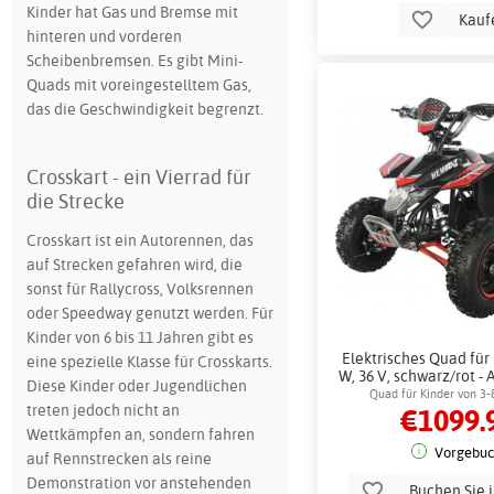
Kinder hat Gas und Bremse mit
Kauf
hinteren und vorderen
Scheibenbremsen. Es gibt Mini-
Quads mit voreingestelltem Gas,
das die Geschwindigkeit begrenzt.
Crosskart - ein Vierrad für
die Strecke
Crosskart ist ein Autorennen, das
auf Strecken gefahren wird, die
sonst für Rallycross, Volksrennen
oder Speedway genutzt werden. Für
Kinder von 6 bis 11 Jahren gibt es
Elektrisches Quad für 
eine spezielle Klasse für Crosskarts.
W, 36 V, schwarz/rot - 
Diese Kinder oder Jugendlichen
Scheibenbre
Quad für Kinder von 3-
treten jedoch nicht an
€1099.
leistungsstarkem
Wettkämpfen an, sondern fahren
Vorgebuc
auf Rennstrecken als reine
Demonstration vor anstehenden
Buchen Sie 