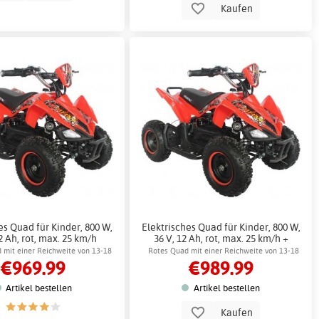
Kaufen
es Quad für Kinder, 800 W,
Elektrisches Quad für Kinder, 800 W,
2 Ah, rot, max. 25 km/h
36 V, 12 Ah, rot, max. 25 km/h +
Schlosskette
 mit einer Reichweite von 13-18
Rotes Quad mit einer Reichweite von 13-18
€969.99
€989.99
km
km
Artikel bestellen
Artikel bestellen
Kaufen