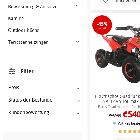
Buchen Sie 
Bewässerung & Aufsätze
Kamine
-45%
bis 15/8
Outdoor-Küche
Terrassenheizungen
Filter
Preis
Elektrisches Quad für K
Status der Bestände
36 V, 12 Ah, rot, max
Schlossket
Rotes Quad mit einer Reic
€540
Kundenbewertung
km
€989.99
Artikel best