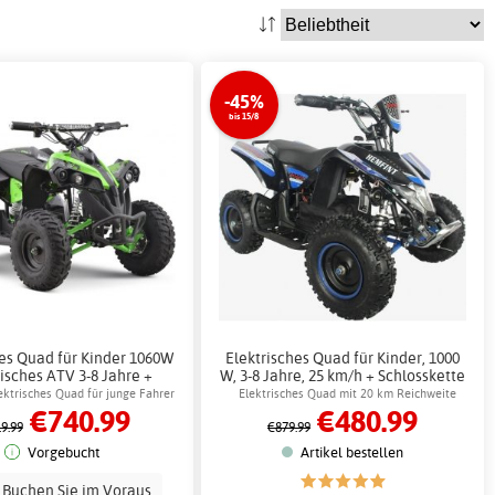
-45%
bis 15/8
hes Quad für Kinder 1060W
Elektrisches Quad für Kinder, 1000
risches ATV 3-8 Jahre +
W, 3-8 Jahre, 25 km/h + Schlosskette
Schlosskette
ektrisches Quad für junge Fahrer
Elektrisches Quad mit 20 km Reichweite
€740.99
€480.99
9.99
€879.99
Vorgebucht
Artikel bestellen
Buchen Sie im Voraus