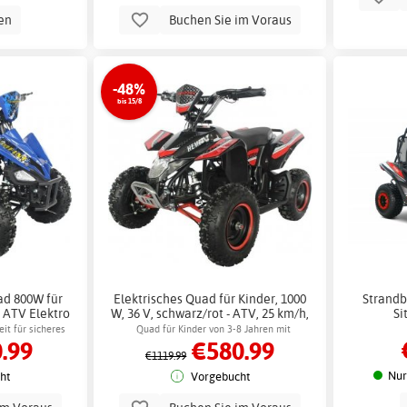
en
Buchen Sie im Voraus
-48%
bis 15/8
ad 800W für
Elektrisches Quad für Kinder, 1000
Strandb
- ATV Elektro
W, 36 V, schwarz/rot - ATV, 25 km/h,
Si
sskette
Scheibenbremse + Schlosskette
it für sicheres
Quad für Kinder von 3-8 Jahren mit
.99
€580.99
leistungsstarkem Motor
€1119.99
Nur
ht
Vorgebucht