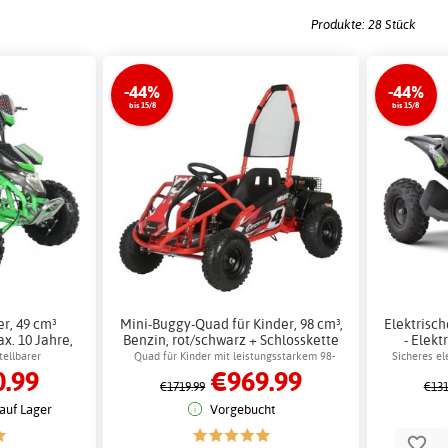
Produkte: 28 Stück
-44%
-44%
bis 15/8
bis 15/8
r, 49 cm³
Mini-Buggy-Quad für Kinder, 98 cm³,
Elektrisc
x. 10 Jahre,
Benzin, rot/schwarz + Schlosskette
- Elekt
sskette
tellbarer
Quad für Kinder mit leistungsstarkem 98-
Sicheres el
.99
€969.99
igkeit
cm³-Motor
€1719.99
€131
auf Lager
Vorgebucht