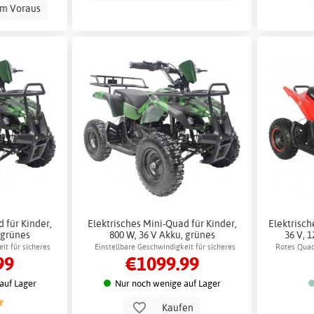
im Voraus
 für Kinder,
Elektrisches Mini-Quad für Kinder,
Elektrisch
 grünes
800 W, 36 V Akku, grünes
36 V, 1
r
Tarnmuster + Reflektierendes
it für sicheres
Einstellbare Geschwindigkeit für sicheres
Rotes Quad
99
€1099.99
Geschirr
Fahren
auf Lager
Nur noch wenige auf Lager
Kaufen