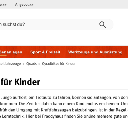
e >>
Angebot >>
ßenanlagen
Sport & Freizeit
Werkzeuge und Ausrüstung
eitfahrzeuge
>
Quads
>
Quadbikes für Kinder
ningsgeräte
Möbel für das Badezimmer
Garagentore
Au
für Kinder
unge aufhört, ein Tretauto zu fahren, können sie anfangen, von dem
ommen. Die Zeit bis dahin kann einem Kind endlos erscheinen. Um 
früh den Umgang mit Kraftfahrzeugen beizubringen, ist in der Regel
te Lerntechnik. Hier bei Freddyhaus finden Sie online mehrere gute un