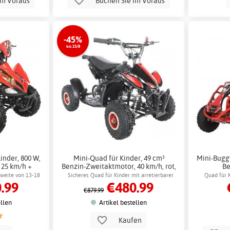
im Voraus
Buchen Sie im Voraus
-45%
bis 15/8
inder, 800 W,
Mini-Quad für Kinder, 49 cm³
Mini-Buggy
. 25 km/h +
Benzin-Zweitaktmotor, 40 km/h, rot,
Be
te
ATV + Schlosskette
hweite von 13-18
Sicheres Quad für Kinder mit arretierbarer
Quad für 
.99
€480.99
Geschwindigkeit
€879.99
ellen
Artikel bestellen
Kaufen