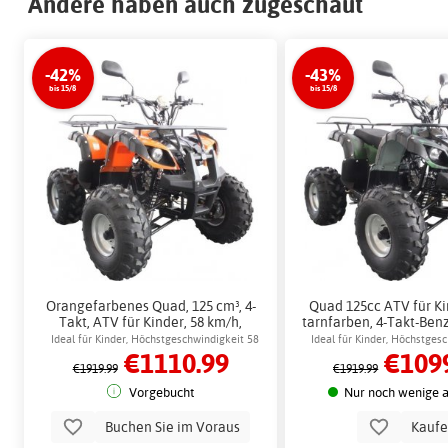
Andere haben auch zugeschaut
-42%
-43%
bis 15/8
bis 15/8
Orangefarbenes Quad, 125 cm³, 4-
Quad 125cc ATV für Ki
Takt, ATV für Kinder, 58 km/h,
tarnfarben, 4-Takt-Ben
Benzin + Schlosskette
km/h + Schlossk
Ideal für Kinder, Höchstgeschwindigkeit 58
Ideal für Kinder, Höchstges
€1110.99
€109
km/h
km/h
€1919.99
€1919.99
Vorgebucht
Nur noch wenige a
Buchen Sie im Voraus
Kauf