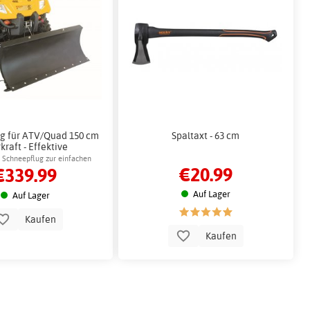
g für ATV/Quad 150 cm
Spaltaxt - 63 cm
kraft - Effektive
chneeräumung
 Schneepflug zur einfachen
€20.99
€339.99
räumung mit einem Quad
Auf Lager
Auf Lager
Kaufen
Kaufen