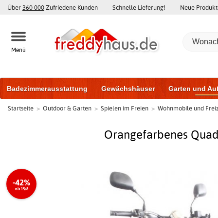
Über
360 000
Zufriedene Kunden
Schnelle Lieferung!
Neue Produkt
Menü
Badezimmerausstattung
Gewächshäuser
Garten und Au
Startseite
>
Outdoor & Garten
>
Spielen im Freien
>
Wohnmobile und Freiz
Gartenhäuser und Schuppen
Haustüren
Fenster
Trai
Schiebetüren
Orangefarbenes Quad, 
-42%
bis 15/8