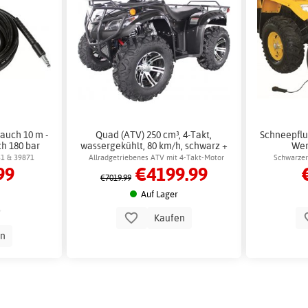
auch 10 m -
Quad (ATV) 250 cm³, 4-Takt,
Schneepflu
h 180 bar
wassergekühlt, 80 km/h, schwarz +
Wer
Schlosskette
S
51 & 39871
Allradgetriebenes ATV mit 4-Takt-Motor
Schwarzer
99
€4199.99
ger
Schnee
€7019.99
Auf Lager
Kaufen
en