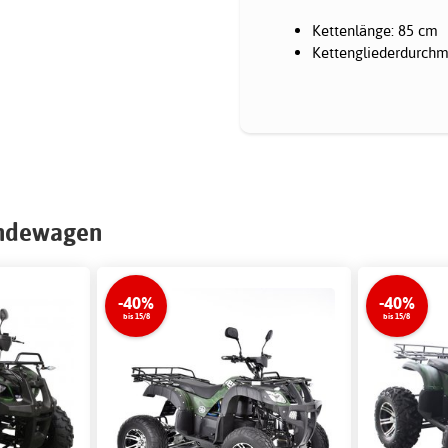
Kettenlänge: 85 cm
Kettengliederdurch
ändewagen
-40%
-40%
bis 15/8
bis 15/8