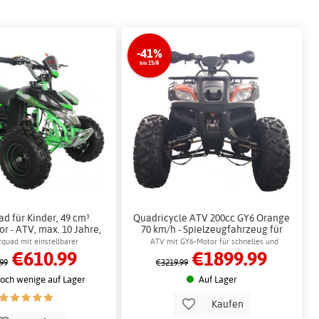
-41%
bis 15/8
d für Kinder, 49 cm³
Quadricycle ATV 200cc GY6 Orange
r - ATV, max. 10 Jahre,
70 km/h - Spielzeugfahrzeug für
/h + Schlosskette
draußen + Schlosskette
rquad mit einstellbarer
ATV mit GY6-Motor für schnelles und
€610.99
€1899.99
chstgeschwindigkeit
reibungsloses Fahren
99
€3219.99
och wenige auf Lager
Auf Lager
Kaufen