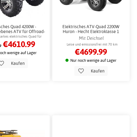
isches Quad 4200W -
Elektrisches ATV-Quad 2200W
ebenes ATV für Offroad-
Huron - Hecht Elektroklasse 1
tze + Schlosskette
tarkes elektrisches Quad für
Mit Deichsel
€4610.99
stabiles Fahren
Leise und emissionsfrei mit 70 km
9
€4699.99
Reichweite
och wenige auf Lager
Nur noch wenige auf Lager
Kaufen
Kaufen