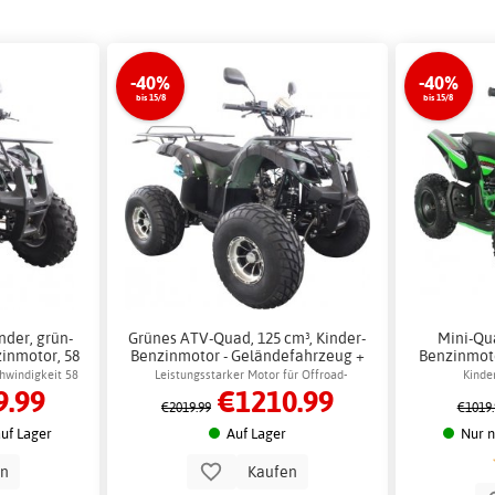
-40%
-40%
bis 15/8
bis 15/8
nder, grün-
Grünes ATV-Quad, 125 cm³, Kinder-
Mini-Qua
zinmotor, 58
Benzinmotor - Geländefahrzeug +
Benzinmoto
ette
Schlosskette
40 km
chwindigkeit 58
Leistungsstarker Motor für Offroad-
Kinde
9.99
€1210.99
Abenteuer
Hö
€2019.99
€1019.
uf Lager
Auf Lager
Nur n
en
Kaufen