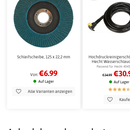
Schleifscheibe, 125 x 22,2 mm
Hochdruckreinigerschl
Hecht Wasserschlauc
Zubehör
Passend für Hecht 404
€6.99
€30.
Hochdruckreini
Von:
€34.99
Auf Lager
Auf Lager
Alle Varianten anzeigen
Kauf