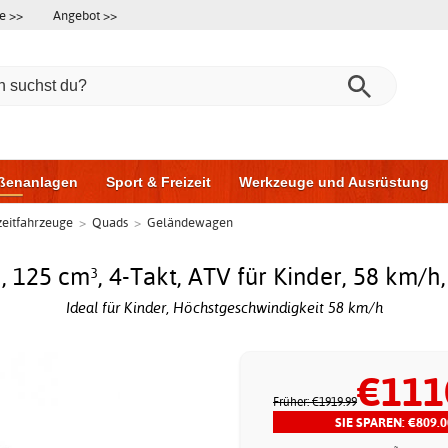
e >>
Angebot >>
ßenanlagen
Sport & Freizeit
Werkzeuge und Ausrüstung
eitfahrzeuge
>
Quads
>
Geländewagen
ningsgeräte
Möbel für das Badezimmer
Garagentore
Au
125 cm³, 4-Takt, ATV für Kinder, 58 km/h,
Ideal für Kinder, Höchstgeschwindigkeit 58 km/h
€111
Früher: €1919.99
SIE SPAREN: €809.0