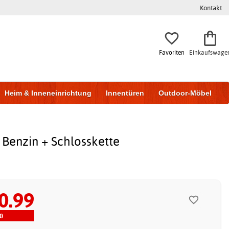
Kontakt
Favoriten
Einkaufswage
Heim & Inneneinrichtung
Innentüren
Outdoor-Möbel
to & Garage
Wohnen & Bauen
Lagerung
 Benzin + Schlosskette
0.99
0