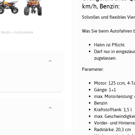
km/h, Benzin:
Stilvolles und flexibles V
Was Sie beim Autofahren b
, Benzin + Schlosskette
Helm ist Pflicht.
Darf nur in eingezäu
zugelassen.
Parameter:
Motor: 125 ccm, 4-Ta
Gänge: 1+1
max. Motorleistung
Benzin
Kraftstofftank: 1,5 l
max. Geschwindigkei
Vorder- und Hinterr
Radstärke: 20,3 cm