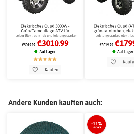
Elektrisches Quad 3000W -
Elektrisches Quad (A
Grün/Camouflage ATV für
grün-tarnfarben, elek
Erwachsene und Kinder +
Rad für Kinder + Sch
Leiser Elektroantrieb und leistungsstarker
Leistungsstarkes elektris
€3010.99
€179
Schlosskette
Motor für das Spielen im Freien
Kinder und Hobby
€5019.99
€3019.99
Auf Lager
Auf Lager
Kauf
Kaufen
Andere Kunden kauften auch:
-11%
bis 30/9