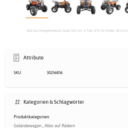
Bild von Orangefarbenes Quad, 125 cm³, 4-Takt, ATV für Kinder, 58 km/h
Attribute
SKU:
30256836
Kategorien & Schlagwörter
Produktkategorien:
Geländewagen
,
Alles auf Rädern