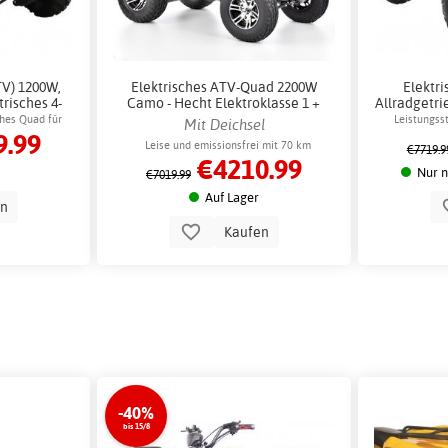
TV) 1200W,
Elektrisches ATV-Quad 2200W
Elektr
trisches 4-
Camo - Hecht Elektroklasse 1 +
Allradgetri
losskette
Schlosskette
Einsä
ches Quad für
Leistungss
Mit Deichsel
9.99
isten
Leise und emissionsfrei mit 70 km
€7719.9
€4210.99
Reichweite
Nur n
€7019.99
Auf Lager
en
Kaufen
-40%
bis 15/8