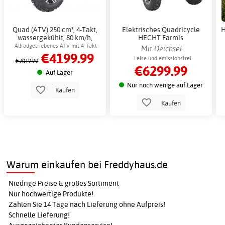
Quad (ATV) 250 cm³, 4-Takt,
Elektrisches Quadricycle
H
wassergekühlt, 80 km/h,
HECHT Farmis
schwarz + Schlosskette
Lastenquadricycle
Allradgetriebenes ATV mit 4-Takt-
Mit Deichsel
€4199.99
Motor
Leise und emissionsfrei
€7019.99
€6299.99
Auf Lager
Nur noch wenige auf Lager
Kaufen
Kaufen
Warum einkaufen bei Freddyhaus.de
Niedrige Preise & großes Sortiment
Nur hochwertige Produkte!
Zahlen Sie 14 Tage nach Lieferung ohne Aufpreis!
Schnelle Lieferung!