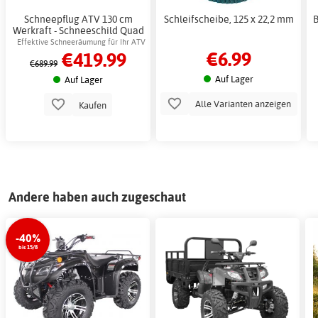
Schneepflug ATV 130 cm
Schleifscheibe, 125 x 22,2 mm
B
Werkraft - Schneeschild Quad
Bike Pflug
Effektive Schneeräumung für Ihr ATV
€6.99
€419.99
€689.99
Auf Lager
Auf Lager
Alle Varianten anzeigen
Kaufen
Andere haben auch zugeschaut
-40%
bis 15/8