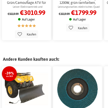
Grün/Camouflage ATV für
1200W, grün-tarnfarben,
Erwachsene und Kinder +
elektrisches 4-Rad für Kinder
Leiser Elektroantrieb und
Leistungsstarkes elektrisches Quad
€3010.99
€1799.99
Schlosskette
+ Schlosskette
leistungsstarker Motor für das Spielen
für Kinder und Hobbyisten
€5019.99
€3019.99
im Freien
Auf Lager
Auf Lager
Kaufen
Kaufen
Andere Kunden kauften auch:
-39%
bis 30/9